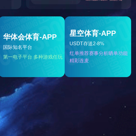
整车淋雨试验室项目案例
查看更多