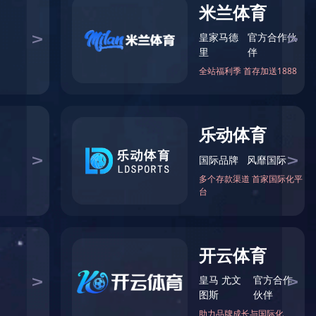
光伏太阳能试验室案例
查看更多