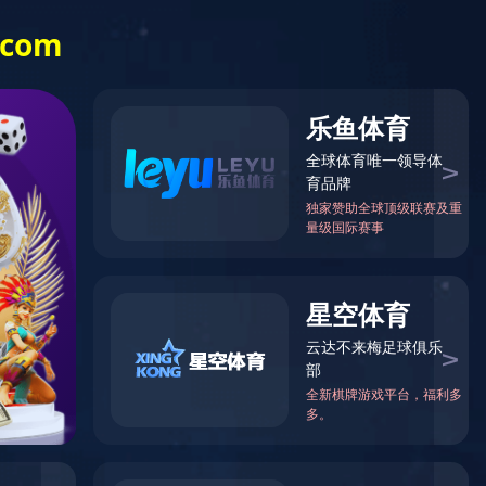
线登录入口-问
中
EN
鼎（中国）
成功案例
问鼎网页版在
线登录入口-问
鼎（中国）
非标三综合试验箱
查看更多