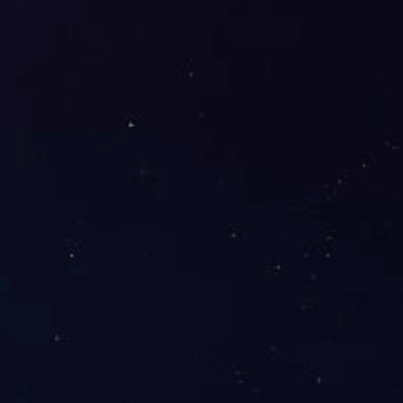
查看更多
东风日产大型整车红外模拟环境试验舱项目
查看更多
下一页