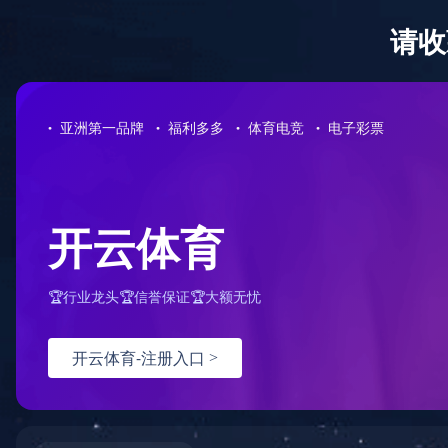
问鼎网页版在线登录入口
版在线登录入
口
网站问鼎网页
问鼎网页版在线登录入口 > 成功案例
版在线登录入
产品中心
PRODUCTS CENTER
氢燃料电池环境模拟系列
口
快温变试验箱
高低温试验箱
高低温交变湿热系列
深冷试验箱
太阳能光伏检测设备
温度冲击试验箱
老化试验箱
电池检测设备
汽车检测设备
盐雾试验箱
砂尘试验箱
淋雨试验箱
三综合系列