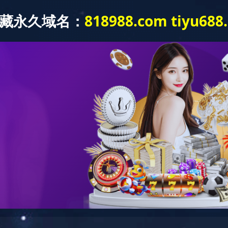
走进上器
产品中心
新闻资讯
应用领域
玻璃房老化试验室
步入式淋雨和沙尘试验室项目案例
查看更多
查看更多