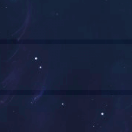
分体式高低温试验箱项目案例
高速摄像环境试验箱
查看更多
查看更多