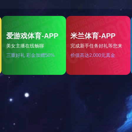
温湿度阳光模拟综合试验室项目案例
药品试验室项目案例
查看更多
查看更多