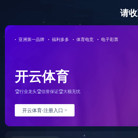
问鼎网页版在线登录入口
版在线登录入
口
网站问鼎网页
问鼎网页版在线登录入口 > 成功案例
版在线登录入
产品中心
PRODUCTS CENTER
氢燃料电池环境模拟系列
口
快温变试验箱
高低温试验箱
高低温交变湿热系列
深冷试验箱
太阳能光伏检测设备
温度冲击试验箱
老化试验箱
电池检测设备
汽车检测设备
盐雾试验箱
砂尘试验箱
淋雨试验箱
三综合系列