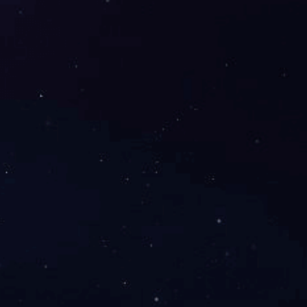
网址：gemeiq.com
座机：021-39126000