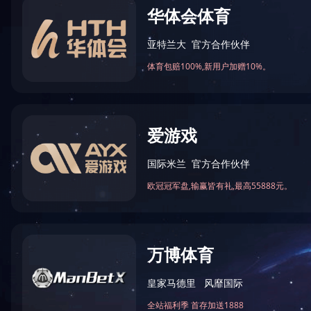
步入式系列
恒温恒湿试验箱
鼓风干燥箱
高低温（低气压）试验箱
光照老化试验箱
储能电池环境试验舱
汽车零部件检测设备
药品稳定性试验仓
高低温转塔系列
高温试验箱
低温试验箱
问鼎网页版在线登录入口-问鼎（中国）
CONTACT US
4008207680
走进上器
产品中心
集团介绍
氢燃料电池环境模拟系列
公司简介
快温变试验箱
公司环境
高低温试验箱
资质证书
高低温交变湿热系列
深冷试验箱
太阳能光伏检测设备