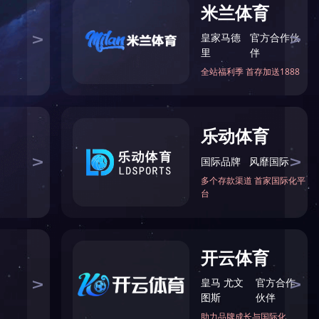
网址：gemeiq.com
座机：021-39126000