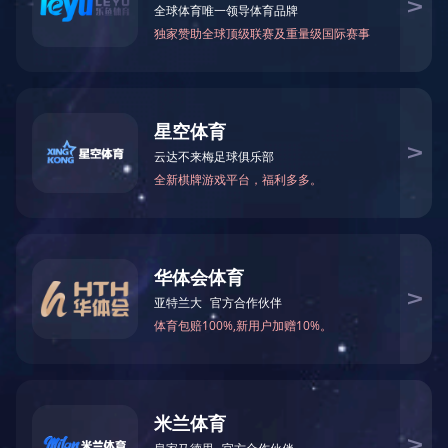
版权所有 © 问鼎网页版在线登录入口-问鼎（中国）
电话
微信
产品
问鼎网页版在线