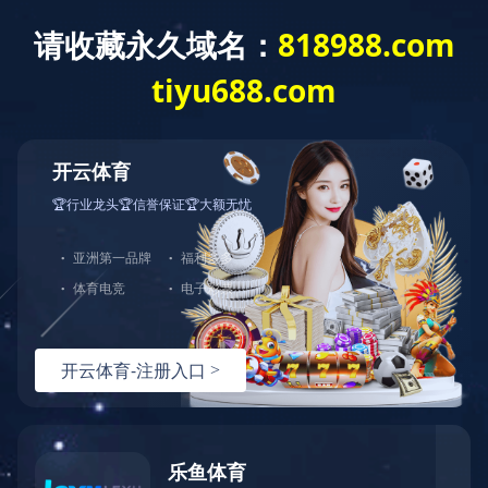
问鼎网页版在线登录入口
中
EN
应用领域
APPLICATION FIELD
军工
在市场需求不断快速变化、技术迅速更新的趋势之下，问鼎网页
版在线登录入口-问鼎（中国） 也不断鞭策自己，现在具备了快速、高
质量、低成本地推出产品能力。据有关统计，在国防军工制造领域,新
产品研发中成本中试验成本占到40%以上。 所以公司就一直为各大军
工企业提供更先进、更高质量、更适合该领域的产品。
QUICK NAVIGATION
快捷导航