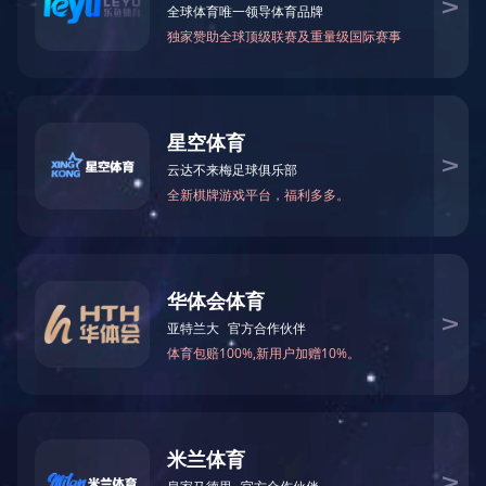
网址：gemeiq.com
座机：021-39126000
传真：021-59551777
地址：中国上海嘉定区浏翔公路5555号
邮箱：master@gemeiq.com
版权所有 © 问鼎网页版在线登录入口-问鼎（中国）
电话
微信
产品
问鼎网页版在线