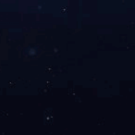
QUICK NAVIGATION
快捷导航
成功案例
新闻资讯
玻璃房老化试验室
问鼎网页版在线登录入口
步入式淋雨和沙尘试验室项目案例
行业动态
非标三综合试验箱
媒体报道
分体式高低温试验箱项目案例
行业标准
高速摄像环境试验箱
光伏太阳能试验室案例