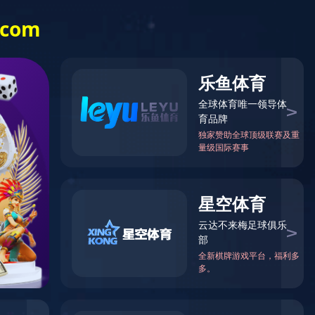
线登录入口-问
中
EN
鼎（中国）
成功案例
问鼎网页版在
线登录入口-问
问鼎网页版在线登录入口-问鼎（中国）
鼎（中国）
式设计，采用SUS304不锈钢与盐化钢板，结构坚固，防水及
空气流通设计，使室内温（湿）度均与，避免任何死角。
可随使用者环境需要而设计，保证了设备的适用性和效率、节
仪表采用中英文真彩触摸屏与进口PLC、温控仪组成集散控制系
行运转自动化，操作简便化的人机对话装置及各种节能新技
的通讯和编程功能，通过局域网(LAN)RS232/485连接可组成
控网络，实现远程监控，方便了用户的系统集成与自动化监