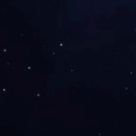
走进上器
产品中心
集团介绍
氢燃料电池环境模拟系列
公司简介
快温变试验箱
公司环境
高低温试验箱
资质证书
高低温交变湿热系列
深冷试验箱
太阳能光伏检测设备